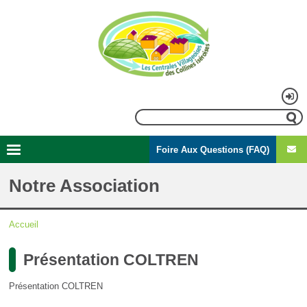
Aller
au
contenu
principal
Menu
Rechercher
du
Foire Aux Questions (FAQ)
compte
Second
Navigation
de
menu
principale
Notre Association
l'utilisateur
Accueil
Fil
Présentation COLTREN
d'Ariane
Présentation COLTREN