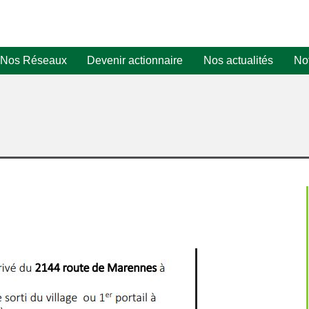
Nos Réseaux
Devenir actionnaire
Nos actualités
Not
Tranche n°1
Tranche n°2
Certificats d'Économie
d'Énergie (CEE)